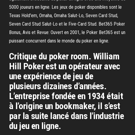
5000 joueurs en ligne. Les jeux de poker disponibles sont le
Texas Hold'em, Omaha, Omaha Salut-Lo, Seven Card Stud,
Seven Card Stud Salut-Lo et le Five-Card Stud. Bet365 Poker
Bonus, Avis et Revue: Ouvert en 2001, le Poker Bet365 est un
puissant concurrent dans le monde du poker en ligne.
Critique du poker room. William
Hill Poker est un opérateur avec
une expérience de jeu de
plusieurs dizaines d’années.
L’entreprise fondée en 1934 était
à l’origine un bookmaker, il s’est
par la suite lancé dans l’industrie
du jeu en ligne.