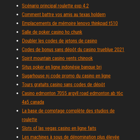
Scénario principal roulette exp 4.2
Comment battre vos amis au texas holdem
Emplacements de mémoire lenovo thinkpad t510
Salle de poker casino ho chunk
Doubler les codes de jetons de casino
Codes de bonus sans dépôt du casino trueblue 2021
Spirit mountain casino vents chinook
Situs poker en ligne indonésie banque bri
Sugarhouse nj code promo du casino en ligne
Tours gratuits casino sans codes de dépôt
Casino edmonton 7055 argyll road edmonton ab t6c
4a5 canada
La base de comptage complète des studios de
roulette
Slots of las vegas casino en ligne faits
Les machines à sous de dénomination plus élevée