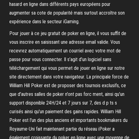
hasard en ligne dans différents pays européens pour
augmenter sa cote de popularité mais surtout accroître son
expérience dans le secteur iGaming.
Pour jouer à ce jeu gratuit de poker en ligne, il vous suffit de
vous inscrire en saisissant une adresse email valide. Vous
recevrez automatiquement un courriel avec votre mot de
passe pour vous connecter. Il s’agit d’un logiciel sans
téléchargement qui vous permet de jouer en ligne sur notre
site directement dans votre navigateur. La principale force de
William Hill Poker est de proposer des tournois exclusifs, ce
que d'autres salles de poker n'ont pas forc ment, ainsi qu'un
support disponible 24H/24 et 7 jours sur 7, des d p ts s
curisés ainsi qu'un paiement des gains rapides. William Hill
Poker est l'un des plus anciens et importants bookmakers du
Royaume-Uni fait maintenant partie du réseau iPoker a
également croissante du poker en ligne avec une moyenne de