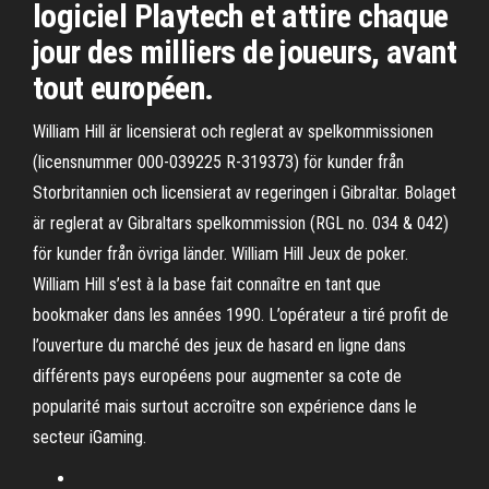
logiciel Playtech et attire chaque
jour des milliers de joueurs, avant
tout européen.
William Hill är licensierat och reglerat av spelkommissionen
(licensnummer 000-039225 R-319373) för kunder från
Storbritannien och licensierat av regeringen i Gibraltar. Bolaget
är reglerat av Gibraltars spelkommission (RGL no. 034 & 042)
för kunder från övriga länder. William Hill Jeux de poker.
William Hill s’est à la base fait connaître en tant que
bookmaker dans les années 1990. L’opérateur a tiré profit de
l’ouverture du marché des jeux de hasard en ligne dans
différents pays européens pour augmenter sa cote de
popularité mais surtout accroître son expérience dans le
secteur iGaming.