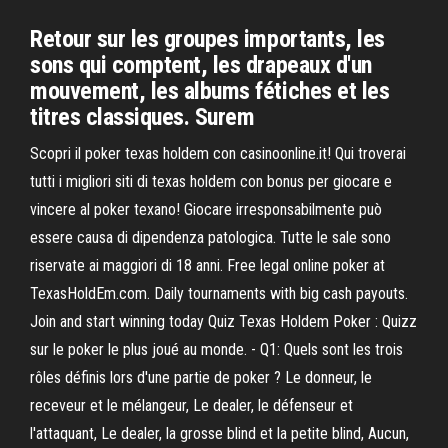
Retour sur les groupes importants, les
sons qui comptent, les drapeaux d'un
mouvement, les albums fétiches et les
titres classiques. Surem
Scopri il poker texas holdem con casinoonline.it! Qui troverai
tutti i migliori siti di texas holdem con bonus per giocare e
vincere al poker texano! Giocare irresponsabilmente può
essere causa di dipendenza patologica. Tutte le sale sono
riservate ai maggiori di 18 anni. Free legal online poker at
TexasHoldEm.com. Daily tournaments with big cash payouts.
Join and start winning today Quiz Texas Holdem Poker : Quizz
sur le poker le plus joué au monde. - Q1: Quels sont les trois
rôles définis lors d'une partie de poker ? Le donneur, le
receveur et le mélangeur, Le dealer, le défenseur et
l'attaquant, Le dealer, la grosse blind et la petite blind, Aucun,