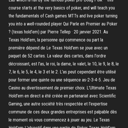
course starts at the very basics of poker, and will teach you
the fundamentals of Cash games MTTs and live poker turning
you into a well-rounded player Qui Parle en Premier au Poker
? (texas hold’em) par Pierre Tellep · 20 janvier 2021. Au
Texas Hold’em, la personne qui commence ou part la
première dépend de Le Texas Hold'em se joue avec un
paquet de 52 cartes. La valeur des cartes, dans l'ordre
décroissant, est l'as, le roi, la dame, le valet, le 10, le 9, le 8, le
7, le 6, le 5, le 4, le 3 et le 2. L'as peut cependant être utilisé
pour former une quinte ou une séquence as-2-3-4-5. Jeu de
Casino au divertissement de premier choix. L'Ultimate Texas
Hold'em en direct a été créée en partenariat avec Scientific
Gaming, une autre société très respectée et l'expertise
commune de ces deux grandes entreprises est palpable dès
le moment où vous commencez à jouer au jeu. Le Texas
Hold'em L'objectif dans une partie de Poker Texas Hold'em