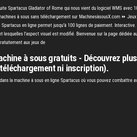
ratuite Spartacus Gladiator of Rome qui nous vient du logiciel WMS av
machines à sous sans téléchargement sur MachinesàsousX.com ⏩ Jeux 
 Spartacus en ligne permet jusqu'à 100 lignes de paiement. Interactive
t lesquelles l'aspect visuel est modifié. Bienvenue sur la page dédiée a
 gratuitement aux jeux de
achine à sous gratuits - Découvrez plu
s téléchargement ni inscription).
 dans la machine à sous en ligne Spartacus où vous pouvez combattre av