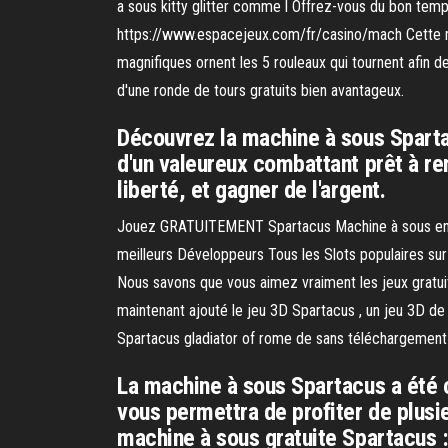
a sous kitty glitter comme l Offrez-vous du bon tem
https://www.espacejeux.com/fr/casino/mach Cette ma
magnifiques ornent les 5 rouleaux qui tournent afin 
d'une ronde de tours gratuits bien avantageux.
Découvrez la machine à sous Spartac
d'un valeureux combattant prêt à rem
liberté, et gagner de l'argent.
Jouez GRATUITEMENT Spartacus Machine à sous en l
meilleurs Développeurs Tous les Slots populaires sur
Nous savons que vous aimez vraiment les jeux gratui
maintenant ajouté le jeu 3D Spartacus , un jeu 3D de 
Spartacus gladiator of rome de sans téléchargement n
La machine à sous Spartacus a été c
vous permettra de profiter de plusie
machine à sous gratuite Spartacus 