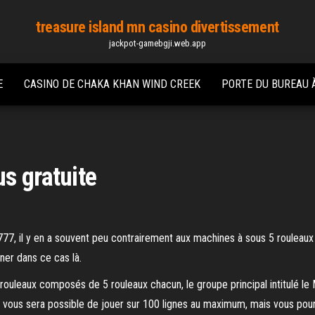
treasure island mn casino divertissement
jackpot-gamebgji.web.app
E
CASINO DE CHAKA KHAN WIND CREEK
PORTE DU BUREAU 
s gratuite
 777, il y en a souvent peu contrairement aux machines à sous 5 rouleau
ner dans ce cas là.
uleaux composés de 5 rouleaux chacun, le groupe principal intitulé le
Il vous sera possible de jouer sur 100 lignes au maximum, mais vous pou