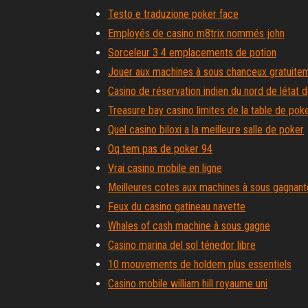
Testo e traduzione poker face
Employés de casino m8trix nommés john
Sorceleur 3 4 emplacements de potion
Jouer aux machines à sous chanceux gratuite
Casino de réservation indien du nord de létat 
Treasure bay casino limites de la table de pok
Quel casino biloxi a la meilleure salle de poker
Oq tem pas de poker 94
Vrai casino mobile en ligne
Meilleures cotes aux machines à sous gagnant
Feux du casino gatineau navette
Whales of cash machine à sous gagne
Casino marina del sol ténedor libre
10 mouvements de holdem plus essentiels
Casino mobile william hill royaume uni