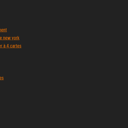
ment
de new york
er à 4 cartes
es