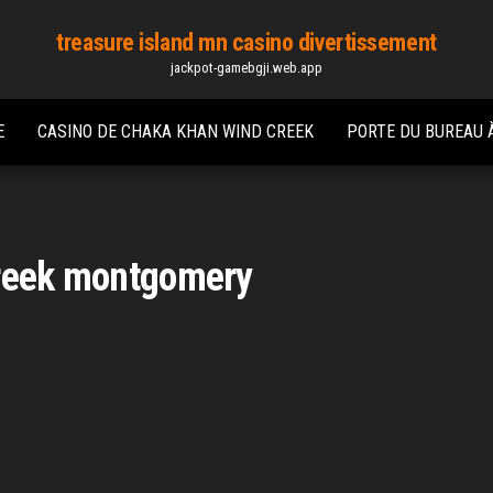
treasure island mn casino divertissement
jackpot-gamebgji.web.app
E
CASINO DE CHAKA KHAN WIND CREEK
PORTE DU BUREAU 
creek montgomery