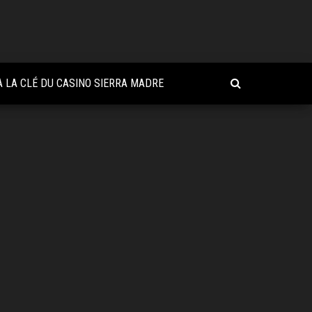
À LA CLÉ DU CASINO SIERRA MADRE